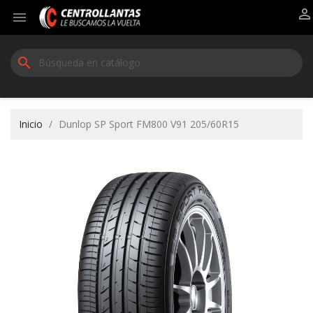


search
Inicio
Dunlop SP Sport FM800 V91 205/60R15