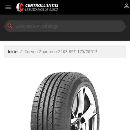


search
Inicio
Corven Zupereco Z108 82T 175/70R13