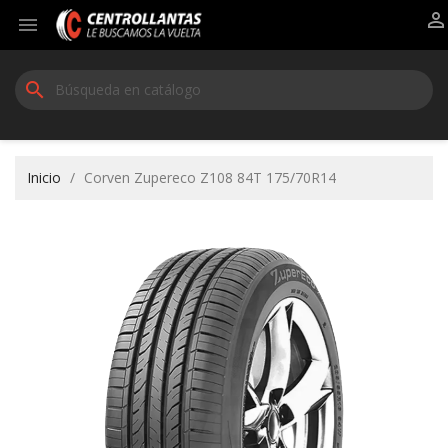


search
Inicio
Corven Zupereco Z108 84T 175/70R14