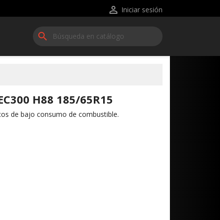

Iniciar sesión
search
C300 H88 185/65R15
cos de bajo consumo de combustible.