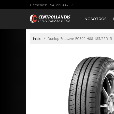
Llámenos:
+54 299 442 0680
NOSOTROS
Inicio
Dunlop Enasave EC300 H88 185/65R15